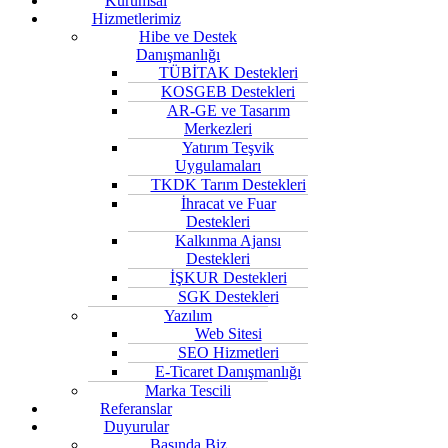
Kurumsal
Hizmetlerimiz
Hibe ve Destek
Danışmanlığı
TÜBİTAK Destekleri
KOSGEB Destekleri
AR-GE ve Tasarım
Merkezleri
Yatırım Teşvik
Uygulamaları
TKDK Tarım Destekleri
İhracat ve Fuar
Destekleri
Kalkınma Ajansı
Destekleri
İŞKUR Destekleri
SGK Destekleri
Yazılım
Web Sitesi
SEO Hizmetleri
E-Ticaret Danışmanlığı
Marka Tescili
Referanslar
Duyurular
Basında Biz