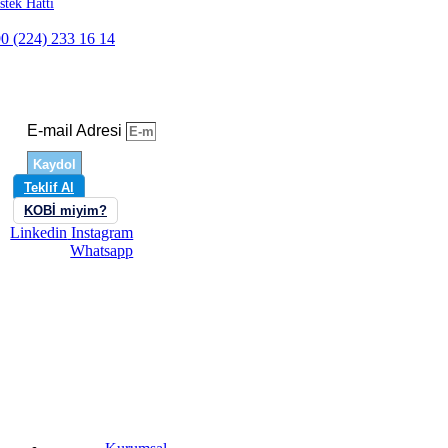
stek Hattı
0 (224) 233 16 14
Trendleri Yakala, Güncel Kal!
E-mail Adresi
Kaydol
Teklif Al
KOBİ miyim?
Linkedin
Instagram
Whatsapp
Menü