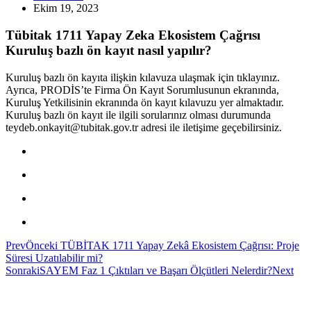
Ekim 19, 2023
Tübitak 1711 Yapay Zeka Ekosistem Çağrısı
Kuruluş bazlı ön kayıt nasıl yapılır?
Kuruluş bazlı ön kayıta ilişkin kılavuza ulaşmak için tıklayınız.
Ayrıca, PRODİS’te Firma Ön Kayıt Sorumlusunun ekranında,
Kuruluş Yetkilisinin ekranında ön kayıt kılavuzu yer almaktadır.
Kuruluş bazlı ön kayıt ile ilgili sorularınız olması durumunda
teydeb.onkayit@tubitak.gov.tr adresi ile iletişime geçebilirsiniz.
Prev
Önceki
TÜBİTAK 1711 Yapay Zekâ Ekosistem Çağrısı: Proje
Süresi Uzatılabilir mi?
Sonraki
SAYEM Faz 1 Çıktıları ve Başarı Ölçütleri Nelerdir?
Next