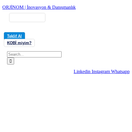
ORJİNOM | İnovasyon & Danışmanlık
E-Bültene Kaydol
Trendleri Yakala, Güncel Kal!
Teklif Al
KOBİ miyim?
Linkedin
Instagram
Whatsapp
Kurumsal