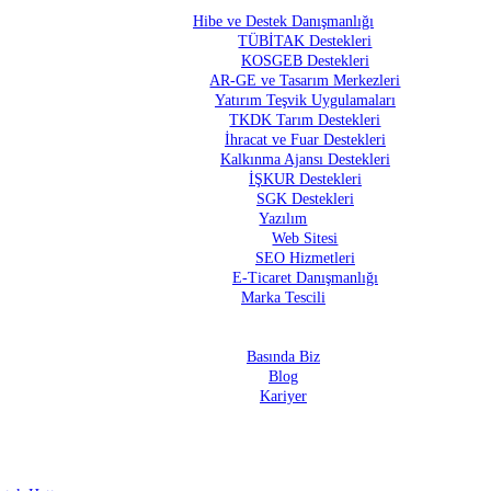
Hizmetlerimiz
Hibe ve Destek Danışmanlığı
TÜBİTAK Destekleri
KOSGEB Destekleri
AR-GE ve Tasarım Merkezleri
Yatırım Teşvik Uygulamaları
TKDK Tarım Destekleri
İhracat ve Fuar Destekleri
Kalkınma Ajansı Destekleri
İŞKUR Destekleri
SGK Destekleri
Yazılım
Web Sitesi
SEO Hizmetleri
E-Ticaret Danışmanlığı
Marka Tescili
Referanslar
Duyurular
Basında Biz
Blog
Kariyer
İletişim