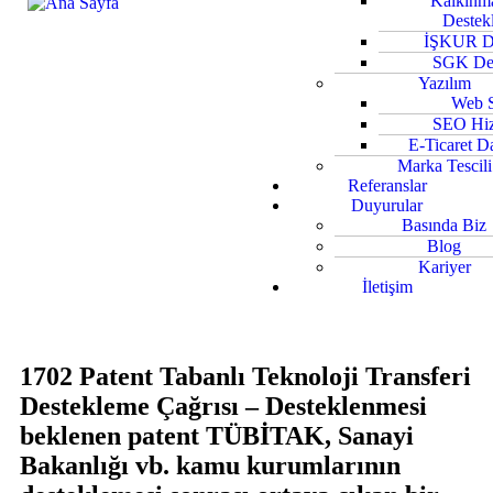
Kalkınma
Destekl
İŞKUR De
SGK Des
Yazılım
Web S
SEO Hiz
E-Ticaret D
Marka Tescili
Referanslar
Duyurular
Basında Biz
Blog
Kariyer
İletişim
1702 Patent Tabanlı Teknoloji Transferi
Destekleme Çağrısı – Desteklenmesi
beklenen patent TÜBİTAK, Sanayi
Bakanlığı vb. kamu kurumlarının