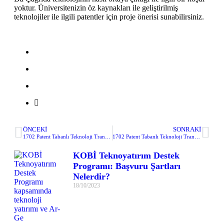
yoktur. Üniversitenizin öz kaynakları ile geliştirilmiş
teknolojiler ile ilgili patentler için proje önerisi sunabilirsiniz.
ÖNCEKI
SONRAKI
1702 Patent Tabanlı Teknoloji Transferi Destekleme Çağrısı – Teknoparkta faaliyet gösteren ve patenti bulunan bir firma ile üniversitenin ortak ticarileştirme faaliyeti de destek kapsamına alınabilir mi?
1702 Patent Tabanlı Teknoloji Transferi Destekleme Çağrısı – Çağrı Kapsamı başlığı altında belirtilmiş olan Teknoloji Transferi Sözleşmesi hakkında hak sahipliği paylaşımı ARDEB Çağrıları Fikri Hak Sahipliği Protokolünde olduğu gibi kararı yine ekip arasında mı paylaşılmalı? Yoksa siz yetkililerin bu sözleşme altında ön görülen hak sahipliği paylaşımı konusunda belirlemiş olduğunuz bir oran var mıdır?
KOBİ Teknoyatırım Destek
Programı: Başvuru Şartları
Nelerdir?
18/10/2023