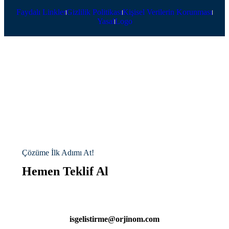
Faydalı Linkler
Gizlilik Politikası
Kişisel Verilerin Korunması
Yasal
Logo
Çözüme İlk Adımı At!
Hemen Teklif Al
isgelistirme@orjinom.com