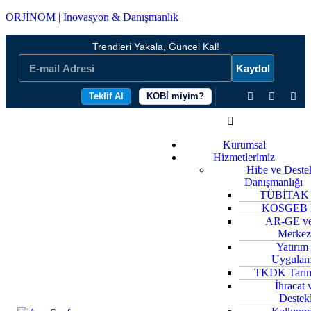
ORJİNOM | İnovasyon & Danışmanlık
Trendleri Yakala, Güncel Kal!
Kaydol
Teklif Al
KOBİ miyim?
Kurumsal
Hizmetlerimiz
Hibe ve Deste
Danışmanlığı
TÜBİTAK D
KOSGEB De
AR-GE ve
Merkezl
Yatırım
Uygulam
TKDK Tarım 
İhracat 
Destekl