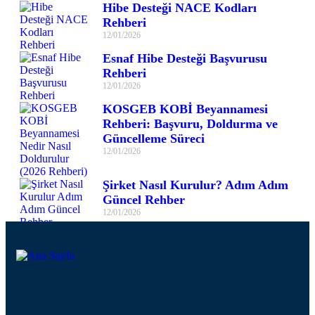
Hibe Desteği NACE Kodları
Rehberi
12/01/2026
Esnaf Hibe Desteği Başvurusu
Rehberi
12/01/2026
KOSGEB KOBİ Beyannamesi
Rehberi: Başvuru, Doldurma ve
Güncelleme Süreci
12/01/2026
Şirket Nasıl Kurulur? Adım Adım
Güncel Rehber
12/01/2026